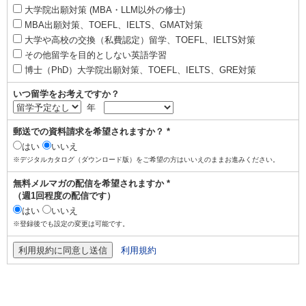
大学院出願対策 (MBA・LLM以外の修士)
MBA出願対策、TOEFL、IELTS、GMAT対策
大学や高校の交換（私費認定）留学、TOEFL、IELTS対策
その他留学を目的としない英語学習
博士（PhD）大学院出願対策、TOEFL、IELTS、GRE対策
いつ留学をお考えですか？
年
郵送での資料請求を希望されますか？ *
はい
いいえ
※デジタルカタログ（ダウンロード版）をご希望の方はいいえのままお進みください。
無料メルマガの配信を希望されますか *
（週1回程度の配信です）
はい
いいえ
※登録後でも設定の変更は可能です。
利用規約