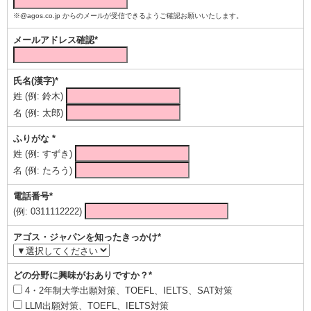
※@agos.co.jp からのメールが受信できるようご確認お願いいたします。
メールアドレス確認*
氏名(漢字)*
姓 (例: 鈴木)
名 (例: 太郎)
ふりがな *
姓 (例: すずき)
名 (例: たろう)
電話番号*
(例: 0311112222)
アゴス・ジャパンを知ったきっかけ*
どの分野に興味がおありですか？*
4・2年制大学出願対策、TOEFL、IELTS、SAT対策
LLM出願対策、TOEFL、IELTS対策