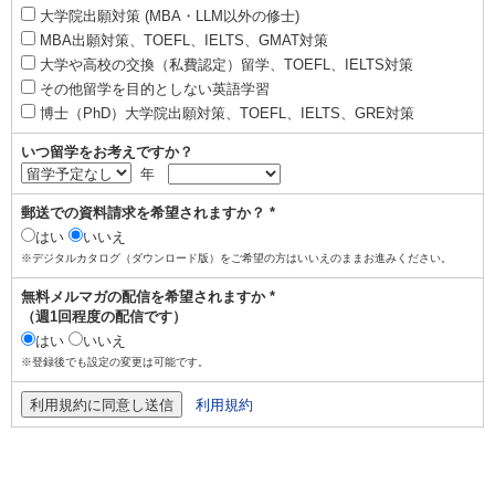
大学院出願対策 (MBA・LLM以外の修士)
MBA出願対策、TOEFL、IELTS、GMAT対策
大学や高校の交換（私費認定）留学、TOEFL、IELTS対策
その他留学を目的としない英語学習
博士（PhD）大学院出願対策、TOEFL、IELTS、GRE対策
いつ留学をお考えですか？
年
郵送での資料請求を希望されますか？ *
はい
いいえ
※デジタルカタログ（ダウンロード版）をご希望の方はいいえのままお進みください。
無料メルマガの配信を希望されますか *
（週1回程度の配信です）
はい
いいえ
※登録後でも設定の変更は可能です。
利用規約