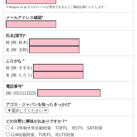
※@agos.co.jp からのメールが受信できるようご確認お願いいたします。
メールアドレス確認*
氏名(漢字)*
姓 (例: 鈴木)
名 (例: 太郎)
ふりがな *
姓 (例: すずき)
名 (例: たろう)
電話番号*
(例: 0311112222)
アゴス・ジャパンを知ったきっかけ*
どの分野に興味がおありですか？*
4・2年制大学出願対策、TOEFL、IELTS、SAT対策
LLM出願対策、TOEFL、IELTS対策