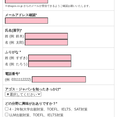
※@agos.co.jp からのメールが受信できるようご確認お願いいたします。
メールアドレス確認*
氏名(漢字)*
姓 (例: 鈴木)
名 (例: 太郎)
ふりがな *
姓 (例: すずき)
名 (例: たろう)
電話番号*
(例: 0311112222)
アゴス・ジャパンを知ったきっかけ*
どの分野に興味がおありですか？*
4・2年制大学出願対策、TOEFL、IELTS、SAT対策
LLM出願対策、TOEFL、IELTS対策