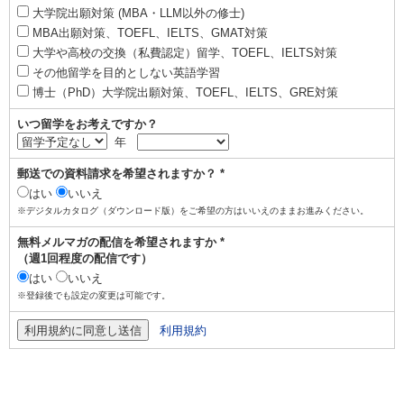
大学院出願対策 (MBA・LLM以外の修士)
MBA出願対策、TOEFL、IELTS、GMAT対策
大学や高校の交換（私費認定）留学、TOEFL、IELTS対策
その他留学を目的としない英語学習
博士（PhD）大学院出願対策、TOEFL、IELTS、GRE対策
いつ留学をお考えですか？
年
郵送での資料請求を希望されますか？ *
はい
いいえ
※デジタルカタログ（ダウンロード版）をご希望の方はいいえのままお進みください。
無料メルマガの配信を希望されますか *
（週1回程度の配信です）
はい
いいえ
※登録後でも設定の変更は可能です。
利用規約