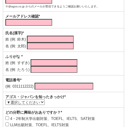
※@agos.co.jp からのメールが受信できるようご確認お願いいたします。
メールアドレス確認*
氏名(漢字)*
姓 (例: 鈴木)
名 (例: 太郎)
ふりがな *
姓 (例: すずき)
名 (例: たろう)
電話番号*
(例: 0311112222)
アゴス・ジャパンを知ったきっかけ*
どの分野に興味がおありですか？*
4・2年制大学出願対策、TOEFL、IELTS、SAT対策
LLM出願対策、TOEFL、IELTS対策