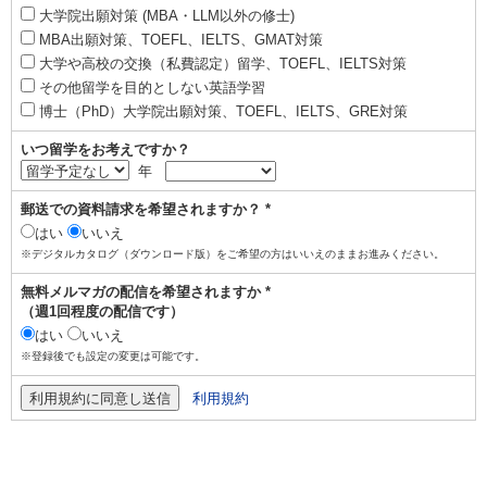
大学院出願対策 (MBA・LLM以外の修士)
MBA出願対策、TOEFL、IELTS、GMAT対策
大学や高校の交換（私費認定）留学、TOEFL、IELTS対策
その他留学を目的としない英語学習
博士（PhD）大学院出願対策、TOEFL、IELTS、GRE対策
いつ留学をお考えですか？
年
郵送での資料請求を希望されますか？ *
はい
いいえ
※デジタルカタログ（ダウンロード版）をご希望の方はいいえのままお進みください。
無料メルマガの配信を希望されますか *
（週1回程度の配信です）
はい
いいえ
※登録後でも設定の変更は可能です。
利用規約