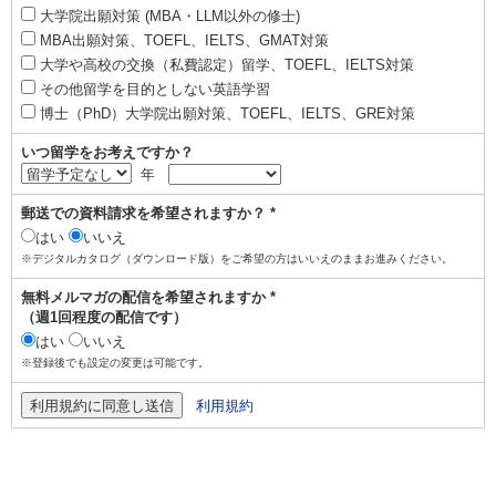
大学院出願対策 (MBA・LLM以外の修士)
MBA出願対策、TOEFL、IELTS、GMAT対策
大学や高校の交換（私費認定）留学、TOEFL、IELTS対策
その他留学を目的としない英語学習
博士（PhD）大学院出願対策、TOEFL、IELTS、GRE対策
いつ留学をお考えですか？
年
郵送での資料請求を希望されますか？ *
はい
いいえ
※デジタルカタログ（ダウンロード版）をご希望の方はいいえのままお進みください。
無料メルマガの配信を希望されますか *
（週1回程度の配信です）
はい
いいえ
※登録後でも設定の変更は可能です。
利用規約