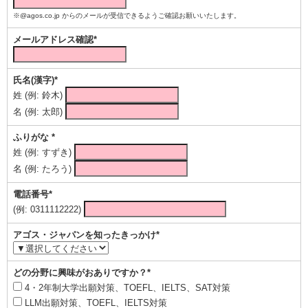
※@agos.co.jp からのメールが受信できるようご確認お願いいたします。
メールアドレス確認*
氏名(漢字)*
姓 (例: 鈴木)
名 (例: 太郎)
ふりがな *
姓 (例: すずき)
名 (例: たろう)
電話番号*
(例: 0311112222)
アゴス・ジャパンを知ったきっかけ*
どの分野に興味がおありですか？*
4・2年制大学出願対策、TOEFL、IELTS、SAT対策
LLM出願対策、TOEFL、IELTS対策