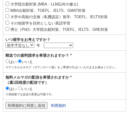
大学院出願対策 (MBA・LLM以外の修士)
MBA出願対策、TOEFL、IELTS、GMAT対策
大学や高校の交換（私費認定）留学、TOEFL、IELTS対策
その他留学を目的としない英語学習
博士（PhD）大学院出願対策、TOEFL、IELTS、GRE対策
いつ留学をお考えですか？
年
郵送での資料請求を希望されますか？ *
はい
いいえ
※デジタルカタログ（ダウンロード版）をご希望の方はいいえのままお進みください。
無料メルマガの配信を希望されますか *
（週1回程度の配信です）
はい
いいえ
※登録後でも設定の変更は可能です。
利用規約