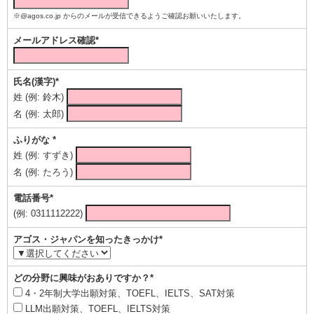
※@agos.co.jp からのメールが受信できるようご確認お願いいたします。
メールアドレス確認*
氏名(漢字)*
姓 (例: 鈴木)
名 (例: 太郎)
ふりがな *
姓 (例: すずき)
名 (例: たろう)
電話番号*
(例: 0311112222)
アゴス・ジャパンを知ったきっかけ*
どの分野に興味がおありですか？*
4・2年制大学出願対策、TOEFL、IELTS、SAT対策
LLM出願対策、TOEFL、IELTS対策