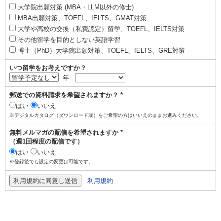
大学院出願対策 (MBA・LLM以外の修士)
MBA出願対策、TOEFL、IELTS、GMAT対策
大学や高校の交換（私費認定）留学、TOEFL、IELTS対策
その他留学を目的としない英語学習
博士（PhD）大学院出願対策、TOEFL、IELTS、GRE対策
いつ留学をお考えですか？
年
郵送での資料請求を希望されますか？ *
はい
いいえ
※デジタルカタログ（ダウンロード版）をご希望の方はいいえのままお進みください。
無料メルマガの配信を希望されますか *
（週1回程度の配信です）
はい
いいえ
※登録後でも設定の変更は可能です。
利用規約