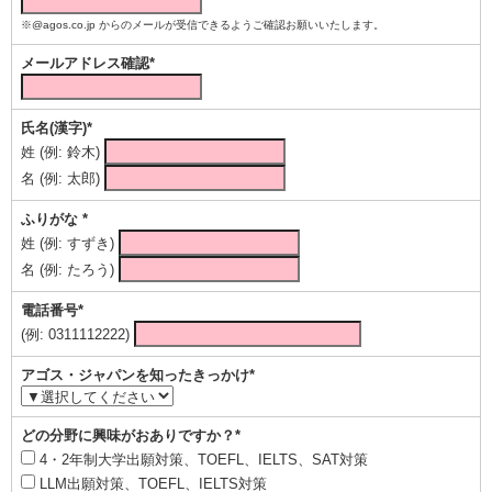
※@agos.co.jp からのメールが受信できるようご確認お願いいたします。
メールアドレス確認*
氏名(漢字)*
姓 (例: 鈴木)
名 (例: 太郎)
ふりがな *
姓 (例: すずき)
名 (例: たろう)
電話番号*
(例: 0311112222)
アゴス・ジャパンを知ったきっかけ*
どの分野に興味がおありですか？*
4・2年制大学出願対策、TOEFL、IELTS、SAT対策
LLM出願対策、TOEFL、IELTS対策