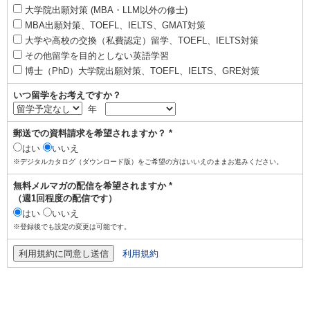
大学院出願対策 (MBA・LLM以外の修士)
MBA出願対策、TOEFL、IELTS、GMAT対策
大学や高校の交換（私費認定）留学、TOEFL、IELTS対策
その他留学を目的としない英語学習
博士（PhD）大学院出願対策、TOEFL、IELTS、GRE対策
いつ留学をお考えですか？
年
郵送での資料請求を希望されますか？ *
はい
いいえ
※デジタルカタログ（ダウンロード版）をご希望の方はいいえのままお進みください。
無料メルマガの配信を希望されますか *
（週1回程度の配信です）
はい
いいえ
※登録後でも設定の変更は可能です。
利用規約