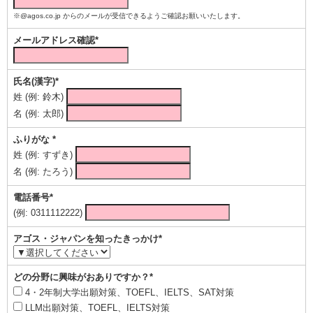
※@agos.co.jp からのメールが受信できるようご確認お願いいたします。
メールアドレス確認*
氏名(漢字)*
姓 (例: 鈴木)
名 (例: 太郎)
ふりがな *
姓 (例: すずき)
名 (例: たろう)
電話番号*
(例: 0311112222)
アゴス・ジャパンを知ったきっかけ*
どの分野に興味がおありですか？*
4・2年制大学出願対策、TOEFL、IELTS、SAT対策
LLM出願対策、TOEFL、IELTS対策