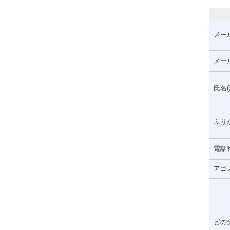
メー
メー
氏名(
ふりが
電話
アゴ
どの