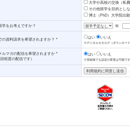
大学や高校の交換（私費認
その他留学を目的としな
博士（PhD）大学院出願対
留学をお考えですか？
年
はい
いいえ
での資料請求を希望されますか？ *
※デジタルカタログ（ダウンロー
メルマガの配信を希望されますか *
はい
いいえ
1回程度の配信です）
※登録後でも設定の変更は可能で