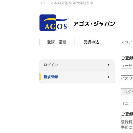
TOEFL/GMAT対策 MBA/大学院留学
受講・宿題
受講申込
スコア
ご登
ログイン
ユーザ
新規登録
パスワ
（
ユー
ご登
登録費
事前に