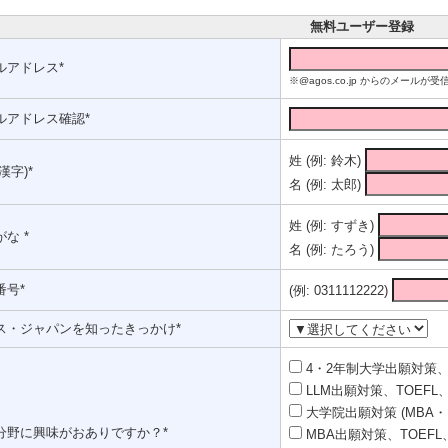
無料ユーザー登録
ルアドレス*
※@agos.co.jp からのメー
ルアドレス確認*
姓 (例: 鈴木)
漢字)*
名 (例: 太郎)
姓 (例: すずき)
な *
名 (例: たろう)
番号*
(例: 0311112222)
ス・ジャパンを知ったきっかけ*
4・2年制大学出願対策、T
LLM出願対策、TOEFL、
大学院出願対策 (MBA・
分野に興味がおありですか？*
MBA出願対策、TOEFL、