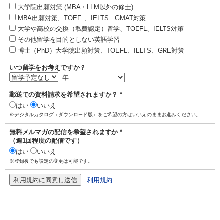
大学院出願対策 (MBA・LLM以外の修士)
MBA出願対策、TOEFL、IELTS、GMAT対策
大学や高校の交換（私費認定）留学、TOEFL、IELTS対策
その他留学を目的としない英語学習
博士（PhD）大学院出願対策、TOEFL、IELTS、GRE対策
いつ留学をお考えですか？
年
郵送での資料請求を希望されますか？ *
はい
いいえ
※デジタルカタログ（ダウンロード版）をご希望の方はいいえのままお進みください。
無料メルマガの配信を希望されますか *
（週1回程度の配信です）
はい
いいえ
※登録後でも設定の変更は可能です。
利用規約