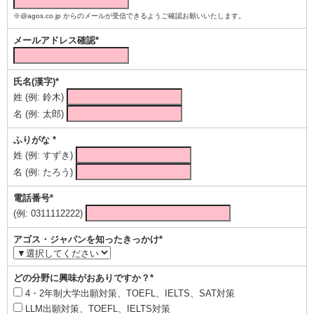
※@agos.co.jp からのメールが受信できるようご確認お願いいたします。
メールアドレス確認*
氏名(漢字)*
姓 (例: 鈴木)
名 (例: 太郎)
ふりがな *
姓 (例: すずき)
名 (例: たろう)
電話番号*
(例: 0311112222)
アゴス・ジャパンを知ったきっかけ*
どの分野に興味がおありですか？*
4・2年制大学出願対策、TOEFL、IELTS、SAT対策
LLM出願対策、TOEFL、IELTS対策