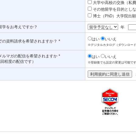
大学や高校の交換（私費認
その他留学を目的としな
博士（PhD）大学院出願対
留学をお考えですか？
年
はい
いいえ
での資料請求を希望されますか？ *
※デジタルカタログ（ダウンロー
メルマガの配信を希望されますか *
はい
いいえ
1回程度の配信です）
※登録後でも設定の変更は可能で