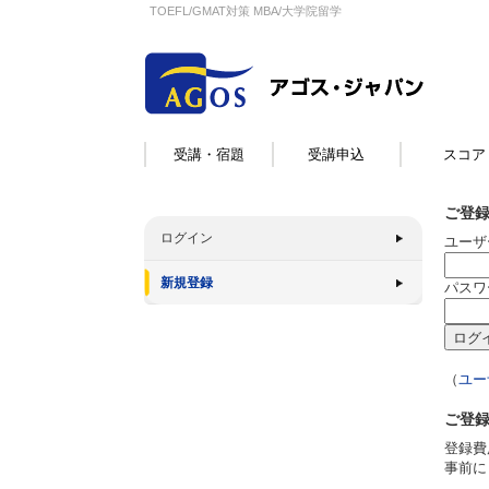
TOEFL/GMAT対策 MBA/大学院留学
受講・宿題
受講申込
スコア
ご登
ログイン
ユーザ
新規登録
パスワ
（
ユー
ご登
登録費
事前に