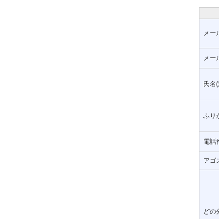
メー
メー
氏名(
ふりが
電話
アゴ
どの