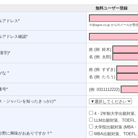
無料ユーザー登録
ルアドレス*
※@agos.co.jp からのメー
ルアドレス確認*
姓 (例: 鈴木)
漢字)*
名 (例: 太郎)
姓 (例: すずき)
な *
名 (例: たろう)
番号*
(例: 0311112222)
ス・ジャパンを知ったきっかけ*
4・2年制大学出願対策、T
LLM出願対策、TOEFL、
大学院出願対策 (MBA・
分野に興味がおありですか？*
MBA出願対策、TOEFL、