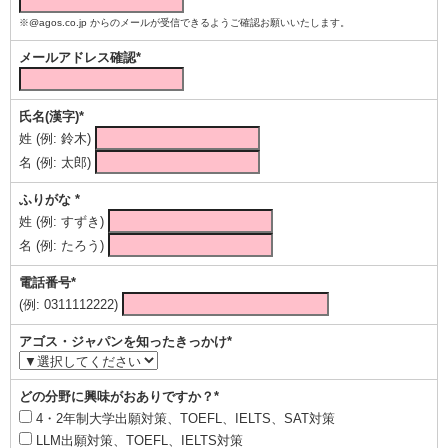
※@agos.co.jp からのメールが受信できるようご確認お願いいたします。
メールアドレス確認*
氏名(漢字)*
姓 (例: 鈴木)
名 (例: 太郎)
ふりがな *
姓 (例: すずき)
名 (例: たろう)
電話番号*
(例: 0311112222)
アゴス・ジャパンを知ったきっかけ*
どの分野に興味がおありですか？*
4・2年制大学出願対策、TOEFL、IELTS、SAT対策
LLM出願対策、TOEFL、IELTS対策