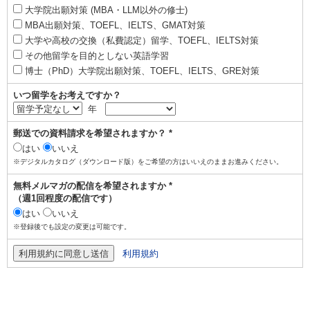
大学院出願対策 (MBA・LLM以外の修士)
MBA出願対策、TOEFL、IELTS、GMAT対策
大学や高校の交換（私費認定）留学、TOEFL、IELTS対策
その他留学を目的としない英語学習
博士（PhD）大学院出願対策、TOEFL、IELTS、GRE対策
いつ留学をお考えですか？
年
郵送での資料請求を希望されますか？ *
はい
いいえ
※デジタルカタログ（ダウンロード版）をご希望の方はいいえのままお進みください。
無料メルマガの配信を希望されますか *
（週1回程度の配信です）
はい
いいえ
※登録後でも設定の変更は可能です。
利用規約