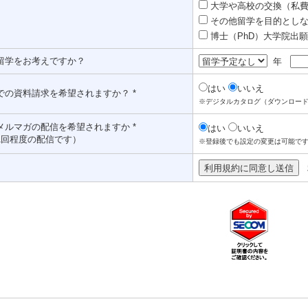
大学や高校の交換（私費認
その他留学を目的としな
博士（PhD）大学院出願対
留学をお考えですか？
年
はい
いいえ
での資料請求を希望されますか？ *
※デジタルカタログ（ダウンロー
メルマガの配信を希望されますか *
はい
いいえ
1回程度の配信です）
※登録後でも設定の変更は可能で