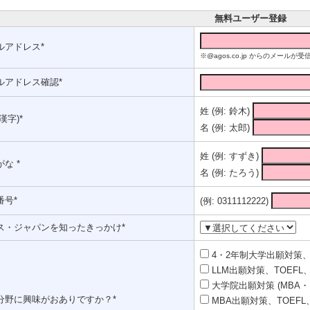
無料ユーザー登録
ルアドレス*
※@agos.co.jp からのメー
ルアドレス確認*
姓 (例: 鈴木)
漢字)*
名 (例: 太郎)
姓 (例: すずき)
な *
名 (例: たろう)
番号*
(例: 0311112222)
ス・ジャパンを知ったきっかけ*
4・2年制大学出願対策、T
LLM出願対策、TOEFL、
大学院出願対策 (MBA・
分野に興味がおありですか？*
MBA出願対策、TOEFL、