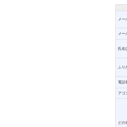
メー
メー
氏名(
ふりが
電話
アゴ
どの