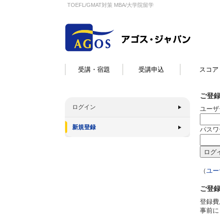
TOEFL/GMAT対策 MBA/大学院留学
受講・宿題
受講申込
スコア
ご登
ログイン
ユーザ
新規登録
パスワ
（
ユー
ご登
登録費
事前に