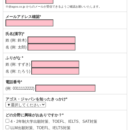
※@agos.co.jp からのメールが受信できるようご確認お願いいたします。
メールアドレス確認*
氏名(漢字)*
姓 (例: 鈴木)
名 (例: 太郎)
ふりがな *
姓 (例: すずき)
名 (例: たろう)
電話番号*
(例: 0311112222)
アゴス・ジャパンを知ったきっかけ*
どの分野に興味がおありですか？*
4・2年制大学出願対策、TOEFL、IELTS、SAT対策
LLM出願対策、TOEFL、IELTS対策