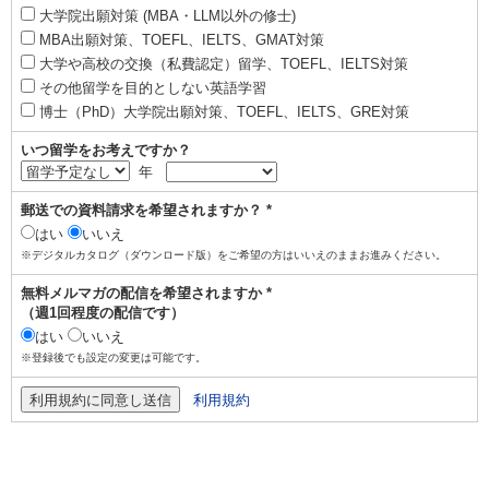
大学院出願対策 (MBA・LLM以外の修士)
MBA出願対策、TOEFL、IELTS、GMAT対策
大学や高校の交換（私費認定）留学、TOEFL、IELTS対策
その他留学を目的としない英語学習
博士（PhD）大学院出願対策、TOEFL、IELTS、GRE対策
いつ留学をお考えですか？
年
郵送での資料請求を希望されますか？ *
はい
いいえ
※デジタルカタログ（ダウンロード版）をご希望の方はいいえのままお進みください。
無料メルマガの配信を希望されますか *
（週1回程度の配信です）
はい
いいえ
※登録後でも設定の変更は可能です。
利用規約