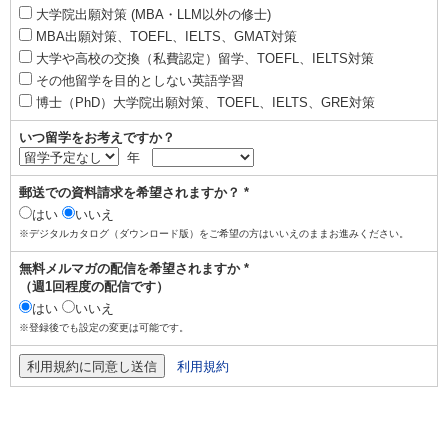
大学院出願対策 (MBA・LLM以外の修士)
MBA出願対策、TOEFL、IELTS、GMAT対策
大学や高校の交換（私費認定）留学、TOEFL、IELTS対策
その他留学を目的としない英語学習
博士（PhD）大学院出願対策、TOEFL、IELTS、GRE対策
いつ留学をお考えですか？
年
郵送での資料請求を希望されますか？ *
はい
いいえ
※デジタルカタログ（ダウンロード版）をご希望の方はいいえのままお進みください。
無料メルマガの配信を希望されますか *
（週1回程度の配信です）
はい
いいえ
※登録後でも設定の変更は可能です。
利用規約