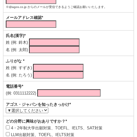
※@agos.co.jp からのメールが受信できるようご確認お願いいたします。
メールアドレス確認*
氏名(漢字)*
姓 (例: 鈴木)
名 (例: 太郎)
ふりがな *
姓 (例: すずき)
名 (例: たろう)
電話番号*
(例: 0311112222)
アゴス・ジャパンを知ったきっかけ*
どの分野に興味がおありですか？*
4・2年制大学出願対策、TOEFL、IELTS、SAT対策
LLM出願対策、TOEFL、IELTS対策