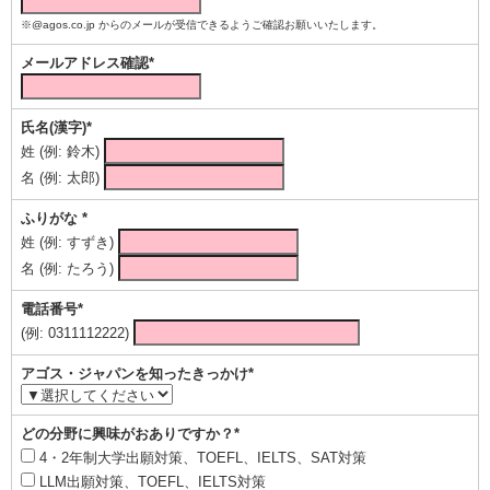
※@agos.co.jp からのメールが受信できるようご確認お願いいたします。
メールアドレス確認*
氏名(漢字)*
姓 (例: 鈴木)
名 (例: 太郎)
ふりがな *
姓 (例: すずき)
名 (例: たろう)
電話番号*
(例: 0311112222)
アゴス・ジャパンを知ったきっかけ*
どの分野に興味がおありですか？*
4・2年制大学出願対策、TOEFL、IELTS、SAT対策
LLM出願対策、TOEFL、IELTS対策