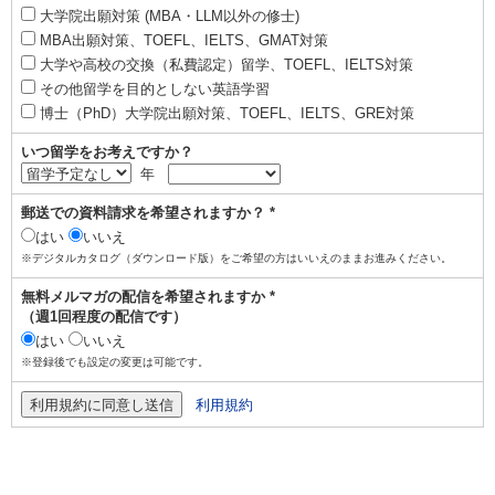
大学院出願対策 (MBA・LLM以外の修士)
MBA出願対策、TOEFL、IELTS、GMAT対策
大学や高校の交換（私費認定）留学、TOEFL、IELTS対策
その他留学を目的としない英語学習
博士（PhD）大学院出願対策、TOEFL、IELTS、GRE対策
いつ留学をお考えですか？
年
郵送での資料請求を希望されますか？ *
はい
いいえ
※デジタルカタログ（ダウンロード版）をご希望の方はいいえのままお進みください。
無料メルマガの配信を希望されますか *
（週1回程度の配信です）
はい
いいえ
※登録後でも設定の変更は可能です。
利用規約