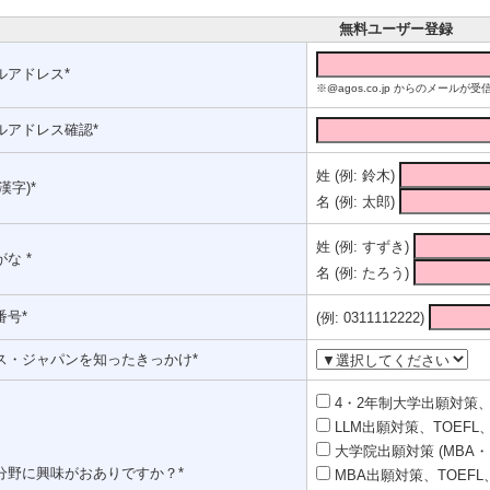
無料ユーザー登録
ルアドレス*
※@agos.co.jp からのメー
ルアドレス確認*
姓 (例: 鈴木)
漢字)*
名 (例: 太郎)
姓 (例: すずき)
な *
名 (例: たろう)
番号*
(例: 0311112222)
ス・ジャパンを知ったきっかけ*
4・2年制大学出願対策、T
LLM出願対策、TOEFL、
大学院出願対策 (MBA・
分野に興味がおありですか？*
MBA出願対策、TOEFL、