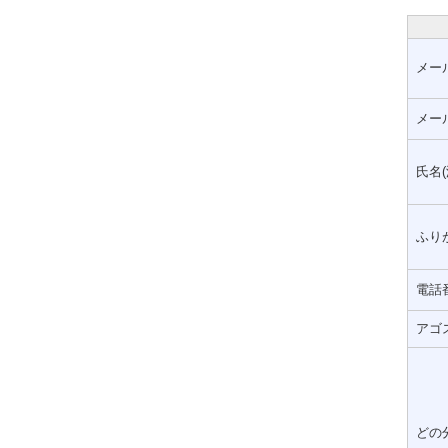
メー
メー
氏名(
ふりが
電話
アゴ
どの