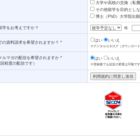
大学や高校の交換（私費認
その他留学を目的としな
博士（PhD）大学院出願対
留学をお考えですか？
年
はい
いいえ
での資料請求を希望されますか？ *
※デジタルカタログ（ダウンロー
メルマガの配信を希望されますか *
はい
いいえ
1回程度の配信です）
※登録後でも設定の変更は可能で