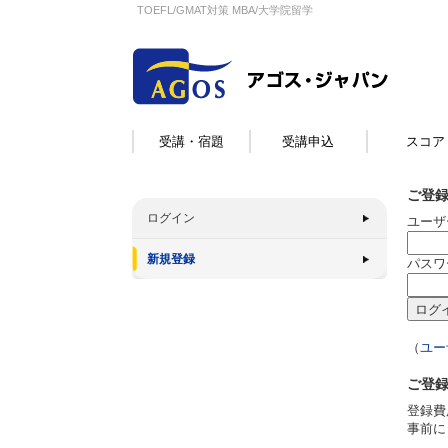
TOEFL/GMAT対策 MBA/大学院留学
受講・宿題
受講申込
スコア
ご登
ログイン
ユーザ
新規登録
パスワ
（
ユー
ご登
登録費
事前に