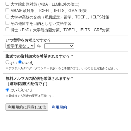
大学院出願対策 (MBA・LLM以外の修士)
MBA出願対策、TOEFL、IELTS、GMAT対策
大学や高校の交換（私費認定）留学、TOEFL、IELTS対策
その他留学を目的としない英語学習
博士（PhD）大学院出願対策、TOEFL、IELTS、GRE対策
いつ留学をお考えですか？
年
郵送での資料請求を希望されますか？ *
はい
いいえ
※デジタルカタログ（ダウンロード版）をご希望の方はいいえのままお進みください。
無料メルマガの配信を希望されますか *
（週1回程度の配信です）
はい
いいえ
※登録後でも設定の変更は可能です。
利用規約