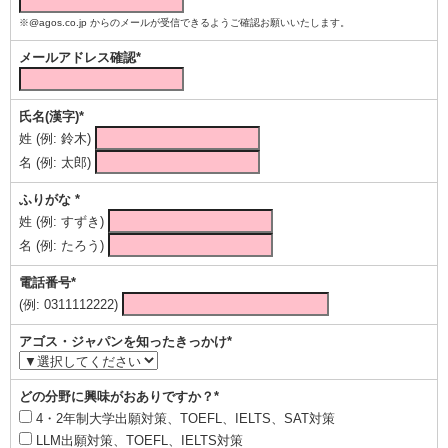
※@agos.co.jp からのメールが受信できるようご確認お願いいたします。
メールアドレス確認*
氏名(漢字)*
姓 (例: 鈴木)
名 (例: 太郎)
ふりがな *
姓 (例: すずき)
名 (例: たろう)
電話番号*
(例: 0311112222)
アゴス・ジャパンを知ったきっかけ*
どの分野に興味がおありですか？*
4・2年制大学出願対策、TOEFL、IELTS、SAT対策
LLM出願対策、TOEFL、IELTS対策