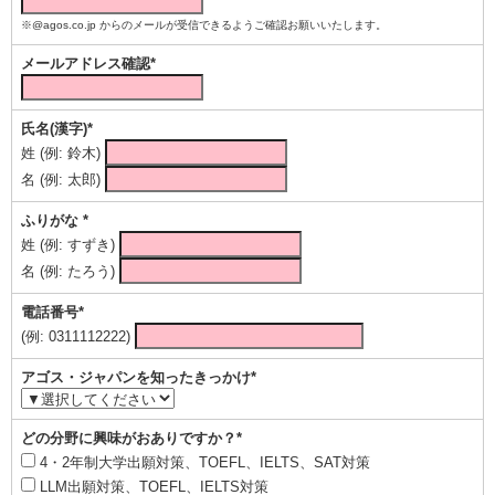
※@agos.co.jp からのメールが受信できるようご確認お願いいたします。
メールアドレス確認*
氏名(漢字)*
姓 (例: 鈴木)
名 (例: 太郎)
ふりがな *
姓 (例: すずき)
名 (例: たろう)
電話番号*
(例: 0311112222)
アゴス・ジャパンを知ったきっかけ*
どの分野に興味がおありですか？*
4・2年制大学出願対策、TOEFL、IELTS、SAT対策
LLM出願対策、TOEFL、IELTS対策