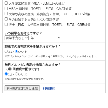
大学院出願対策 (MBA・LLM以外の修士)
MBA出願対策、TOEFL、IELTS、GMAT対策
大学や高校の交換（私費認定）留学、TOEFL、IELTS対策
その他留学を目的としない英語学習
博士（PhD）大学院出願対策、TOEFL、IELTS、GRE対策
いつ留学をお考えですか？
年
郵送での資料請求を希望されますか？ *
はい
いいえ
※デジタルカタログ（ダウンロード版）をご希望の方はいいえのままお進みください。
無料メルマガの配信を希望されますか *
（週1回程度の配信です）
はい
いいえ
※登録後でも設定の変更は可能です。
利用規約