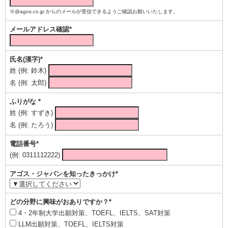
※@agos.co.jp からのメールが受信できるようご確認お願いいたします。
メールアドレス確認*
氏名(漢字)*
姓 (例: 鈴木)
名 (例: 太郎)
ふりがな *
姓 (例: すずき)
名 (例: たろう)
電話番号*
(例: 0311112222)
アゴス・ジャパンを知ったきっかけ*
どの分野に興味がおありですか？*
4・2年制大学出願対策、TOEFL、IELTS、SAT対策
LLM出願対策、TOEFL、IELTS対策