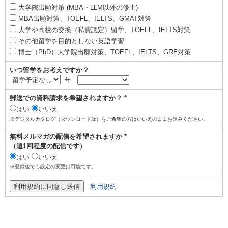
大学院出願対策 (MBA・LLM以外の修士)
MBA出願対策、TOEFL、IELTS、GMAT対策
大学や高校の交換（私費認定）留学、TOEFL、IELTS対策
その他留学を目的としない英語学習
博士（PhD）大学院出願対策、TOEFL、IELTS、GRE対策
いつ留学をお考えですか？
年
郵送での資料請求を希望されますか？ *
はい
いいえ
※デジタルカタログ（ダウンロード版）をご希望の方はいいえのままお進みください。
無料メルマガの配信を希望されますか *
（週1回程度の配信です）
はい
いいえ
※登録後でも設定の変更は可能です。
利用規約