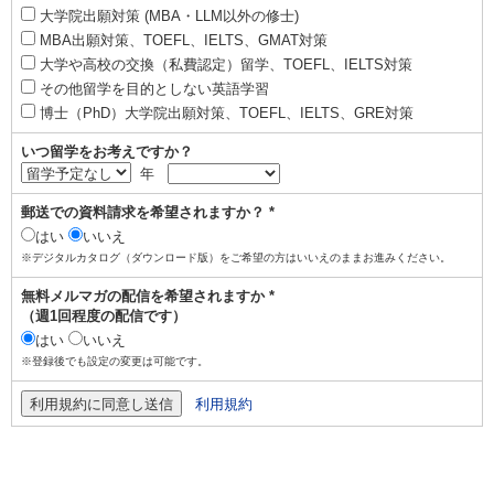
大学院出願対策 (MBA・LLM以外の修士)
MBA出願対策、TOEFL、IELTS、GMAT対策
大学や高校の交換（私費認定）留学、TOEFL、IELTS対策
その他留学を目的としない英語学習
博士（PhD）大学院出願対策、TOEFL、IELTS、GRE対策
いつ留学をお考えですか？
年
郵送での資料請求を希望されますか？ *
はい
いいえ
※デジタルカタログ（ダウンロード版）をご希望の方はいいえのままお進みください。
無料メルマガの配信を希望されますか *
（週1回程度の配信です）
はい
いいえ
※登録後でも設定の変更は可能です。
利用規約