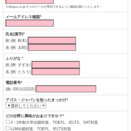
※@agos.co.jp からのメールが受信できるようご確認お願いいたします。
メールアドレス確認*
氏名(漢字)*
姓 (例: 鈴木)
名 (例: 太郎)
ふりがな *
姓 (例: すずき)
名 (例: たろう)
電話番号*
(例: 0311112222)
アゴス・ジャパンを知ったきっかけ*
どの分野に興味がおありですか？*
4・2年制大学出願対策、TOEFL、IELTS、SAT対策
LLM出願対策、TOEFL、IELTS対策