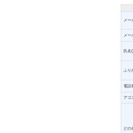
メー
メー
氏名(
ふりが
電話
アゴ
どの