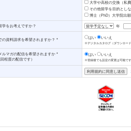
大学や高校の交換（私費認
その他留学を目的としな
博士（PhD）大学院出願対
留学をお考えですか？
年
はい
いいえ
での資料請求を希望されますか？ *
※デジタルカタログ（ダウンロー
メルマガの配信を希望されますか *
はい
いいえ
1回程度の配信です）
※登録後でも設定の変更は可能で