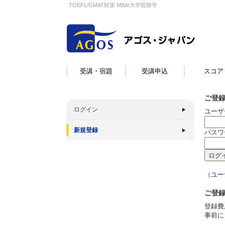
TOEFL/GMAT対策 MBA/大学院留学
受講・宿題
受講申込
スコア
ご登
ログイン
ユーザ
新規登録
パスワ
（
ユー
ご登
登録費
事前に