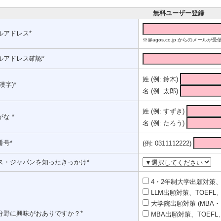
無料ユーザー登録
ルアドレス*
※@agos.co.jp からのメー
ルアドレス確認*
姓 (例: 鈴木)
漢字)*
名 (例: 太郎)
姓 (例: すずき)
な *
名 (例: たろう)
番号*
(例: 0311112222)
ス・ジャパンを知ったきっかけ*
4・2年制大学出願対策、T
LLM出願対策、TOEFL、
大学院出願対策 (MBA・
分野に興味がおありですか？*
MBA出願対策、TOEFL、