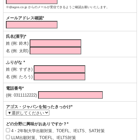
※@agos.co.jp からのメールが受信できるようご確認お願いいたします。
メールアドレス確認*
氏名(漢字)*
姓 (例: 鈴木)
名 (例: 太郎)
ふりがな *
姓 (例: すずき)
名 (例: たろう)
電話番号*
(例: 0311112222)
アゴス・ジャパンを知ったきっかけ*
どの分野に興味がおありですか？*
4・2年制大学出願対策、TOEFL、IELTS、SAT対策
LLM出願対策、TOEFL、IELTS対策