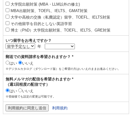
大学院出願対策 (MBA・LLM以外の修士)
MBA出願対策、TOEFL、IELTS、GMAT対策
大学や高校の交換（私費認定）留学、TOEFL、IELTS対策
その他留学を目的としない英語学習
博士（PhD）大学院出願対策、TOEFL、IELTS、GRE対策
いつ留学をお考えですか？
年
郵送での資料請求を希望されますか？ *
はい
いいえ
※デジタルカタログ（ダウンロード版）をご希望の方はいいえのままお進みください。
無料メルマガの配信を希望されますか *
（週1回程度の配信です）
はい
いいえ
※登録後でも設定の変更は可能です。
利用規約