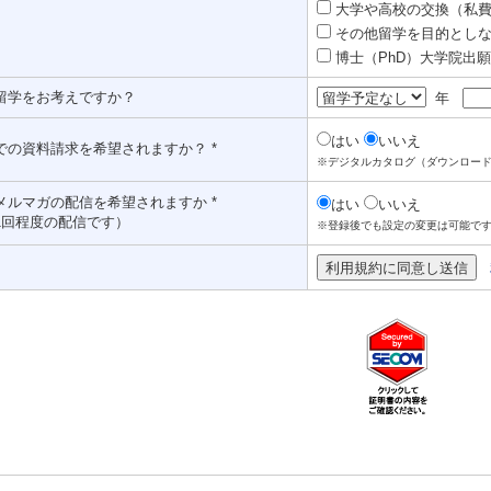
大学や高校の交換（私費認
その他留学を目的としな
博士（PhD）大学院出願対
留学をお考えですか？
年
はい
いいえ
での資料請求を希望されますか？ *
※デジタルカタログ（ダウンロー
メルマガの配信を希望されますか *
はい
いいえ
1回程度の配信です）
※登録後でも設定の変更は可能で