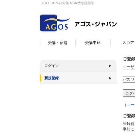
TOEFL/GMAT対策 MBA/大学院留学
受講・宿題
受講申込
スコア
ご登
ログイン
ユーザ
新規登録
パスワ
（
ユー
ご登
登録費
事前に