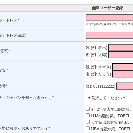
無料ユーザー登録
ルアドレス*
※@agos.co.jp からのメー
ルアドレス確認*
姓 (例: 鈴木)
漢字)*
名 (例: 太郎)
姓 (例: すずき)
な *
名 (例: たろう)
番号*
(例: 0311112222)
ス・ジャパンを知ったきっかけ*
4・2年制大学出願対策、T
LLM出願対策、TOEFL、
大学院出願対策 (MBA・
分野に興味がおありですか？*
MBA出願対策、TOEFL、