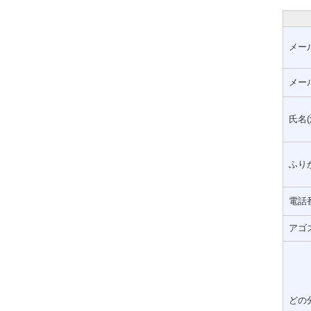
メー
メー
氏名(
ふりが
電話
アゴ
どの