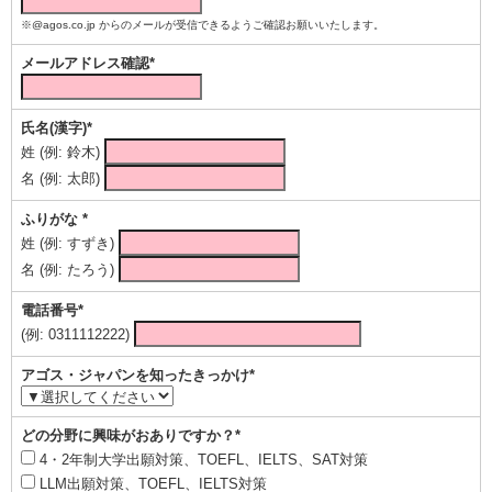
※@agos.co.jp からのメールが受信できるようご確認お願いいたします。
メールアドレス確認*
氏名(漢字)*
姓 (例: 鈴木)
名 (例: 太郎)
ふりがな *
姓 (例: すずき)
名 (例: たろう)
電話番号*
(例: 0311112222)
アゴス・ジャパンを知ったきっかけ*
どの分野に興味がおありですか？*
4・2年制大学出願対策、TOEFL、IELTS、SAT対策
LLM出願対策、TOEFL、IELTS対策