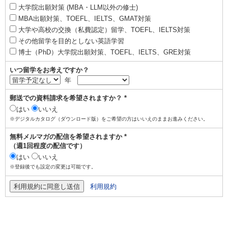
大学院出願対策 (MBA・LLM以外の修士)
MBA出願対策、TOEFL、IELTS、GMAT対策
大学や高校の交換（私費認定）留学、TOEFL、IELTS対策
その他留学を目的としない英語学習
博士（PhD）大学院出願対策、TOEFL、IELTS、GRE対策
いつ留学をお考えですか？
年
郵送での資料請求を希望されますか？ *
はい
いいえ
※デジタルカタログ（ダウンロード版）をご希望の方はいいえのままお進みください。
無料メルマガの配信を希望されますか *
（週1回程度の配信です）
はい
いいえ
※登録後でも設定の変更は可能です。
利用規約