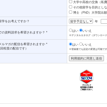
大学や高校の交換（私費認
その他留学を目的としな
博士（PhD）大学院出願対
留学をお考えですか？
年
はい
いいえ
での資料請求を希望されますか？ *
※デジタルカタログ（ダウンロー
メルマガの配信を希望されますか *
はい
いいえ
1回程度の配信です）
※登録後でも設定の変更は可能で