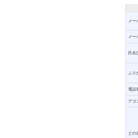
メー
メー
氏名(
ふりが
電話
アゴ
どの