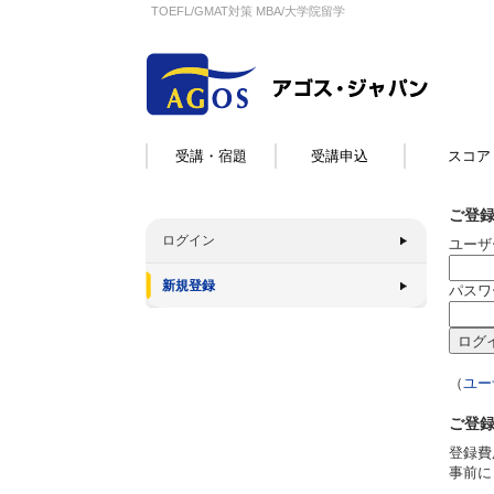
TOEFL/GMAT対策 MBA/大学院留学
受講・宿題
受講申込
スコア
ご登
ログイン
ユーザ
新規登録
パスワ
（
ユー
ご登
登録費
事前に