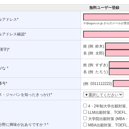
無料ユーザー登録
ルアドレス*
※@agos.co.jp からのメー
ルアドレス確認*
姓 (例: 鈴木)
漢字)*
名 (例: 太郎)
姓 (例: すずき)
な *
名 (例: たろう)
番号*
(例: 0311112222)
ス・ジャパンを知ったきっかけ*
4・2年制大学出願対策、T
LLM出願対策、TOEFL、
大学院出願対策 (MBA・
分野に興味がおありですか？*
MBA出願対策、TOEFL、