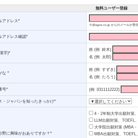
無料ユーザー登録
ルアドレス*
※@agos.co.jp からのメー
ルアドレス確認*
姓 (例: 鈴木)
漢字)*
名 (例: 太郎)
姓 (例: すずき)
な *
名 (例: たろう)
番号*
(例: 0311112222)
ス・ジャパンを知ったきっかけ*
4・2年制大学出願対策、T
LLM出願対策、TOEFL、
大学院出願対策 (MBA・
分野に興味がおありですか？*
MBA出願対策、TOEFL、