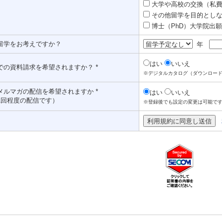
大学や高校の交換（私費認
その他留学を目的としな
博士（PhD）大学院出願対
留学をお考えですか？
年
はい
いいえ
での資料請求を希望されますか？ *
※デジタルカタログ（ダウンロー
メルマガの配信を希望されますか *
はい
いいえ
1回程度の配信です）
※登録後でも設定の変更は可能で