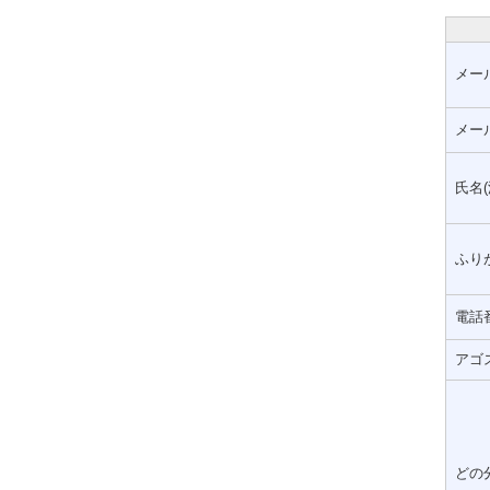
メー
メー
氏名(
ふりが
電話
アゴ
どの