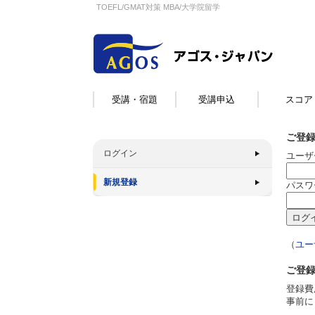
TOEFL/GMAT対策 MBA/大学院留学
受講・宿題
受講申込
スコア
ご登
ログイン
ユーザ
新規登録
パスワ
（
ユー
ご登
登録費
事前に