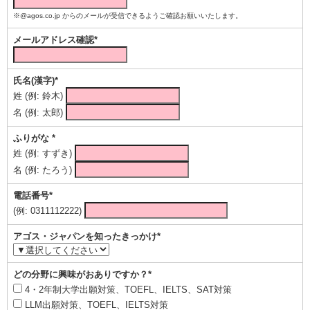
※@agos.co.jp からのメールが受信できるようご確認お願いいたします。
メールアドレス確認*
氏名(漢字)*
姓 (例: 鈴木)
名 (例: 太郎)
ふりがな *
姓 (例: すずき)
名 (例: たろう)
電話番号*
(例: 0311112222)
アゴス・ジャパンを知ったきっかけ*
どの分野に興味がおありですか？*
4・2年制大学出願対策、TOEFL、IELTS、SAT対策
LLM出願対策、TOEFL、IELTS対策