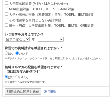
大学院出願対策 (MBA・LLM以外の修士)
MBA出願対策、TOEFL、IELTS、GMAT対策
大学や高校の交換（私費認定）留学、TOEFL、IELTS対策
その他留学を目的としない英語学習
博士（PhD）大学院出願対策、TOEFL、IELTS、GRE対策
いつ留学をお考えですか？
年
郵送での資料請求を希望されますか？ *
はい
いいえ
※デジタルカタログ（ダウンロード版）をご希望の方はいいえのままお進みください。
無料メルマガの配信を希望されますか *
（週1回程度の配信です）
はい
いいえ
※登録後でも設定の変更は可能です。
利用規約