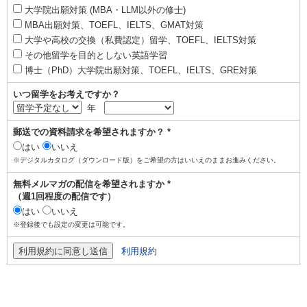
大学院出願対策 (MBA・LLM以外の修士)
MBA出願対策、TOEFL、IELTS、GMAT対策
大学や高校の交換（私費認定）留学、TOEFL、IELTS対策
その他留学を目的としない英語学習
博士（PhD）大学院出願対策、TOEFL、IELTS、GRE対策
いつ留学をお考えですか？
年
郵送での資料請求を希望されますか？ *
はい
いいえ
※デジタルカタログ（ダウンロード版）をご希望の方はいいえのままお進みください。
無料メルマガの配信を希望されますか *
（週1回程度の配信です）
はい
いいえ
※登録後でも設定の変更は可能です。
利用規約