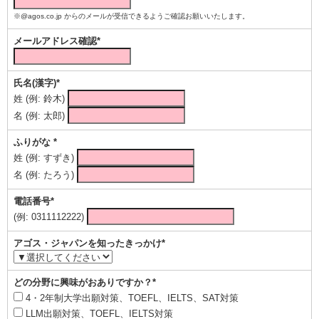
※@agos.co.jp からのメールが受信できるようご確認お願いいたします。
メールアドレス確認*
氏名(漢字)*
姓 (例: 鈴木)
名 (例: 太郎)
ふりがな *
姓 (例: すずき)
名 (例: たろう)
電話番号*
(例: 0311112222)
アゴス・ジャパンを知ったきっかけ*
どの分野に興味がおありですか？*
4・2年制大学出願対策、TOEFL、IELTS、SAT対策
LLM出願対策、TOEFL、IELTS対策