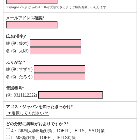
※@agos.co.jp からのメールが受信できるようご確認お願いいたします。
メールアドレス確認*
氏名(漢字)*
姓 (例: 鈴木)
名 (例: 太郎)
ふりがな *
姓 (例: すずき)
名 (例: たろう)
電話番号*
(例: 0311112222)
アゴス・ジャパンを知ったきっかけ*
どの分野に興味がおありですか？*
4・2年制大学出願対策、TOEFL、IELTS、SAT対策
LLM出願対策、TOEFL、IELTS対策