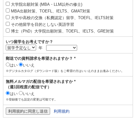
大学院出願対策 (MBA・LLM以外の修士)
MBA出願対策、TOEFL、IELTS、GMAT対策
大学や高校の交換（私費認定）留学、TOEFL、IELTS対策
その他留学を目的としない英語学習
博士（PhD）大学院出願対策、TOEFL、IELTS、GRE対策
いつ留学をお考えですか？
年
郵送での資料請求を希望されますか？ *
はい
いいえ
※デジタルカタログ（ダウンロード版）をご希望の方はいいえのままお進みください。
無料メルマガの配信を希望されますか *
（週1回程度の配信です）
はい
いいえ
※登録後でも設定の変更は可能です。
利用規約