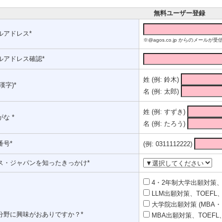
無料ユーザー登録
ルアドレス*
※@agos.co.jp からのメー
ルアドレス確認*
姓 (例: 鈴木)
漢字)*
名 (例: 太郎)
姓 (例: すずき)
な *
名 (例: たろう)
番号*
(例: 0311112222)
ス・ジャパンを知ったきっかけ*
4・2年制大学出願対策、T
LLM出願対策、TOEFL、
大学院出願対策 (MBA・
分野に興味がおありですか？*
MBA出願対策、TOEFL、