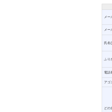
メー
メー
氏名(
ふりが
電話
アゴ
どの