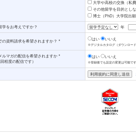
大学や高校の交換（私費認
その他留学を目的としな
博士（PhD）大学院出願対
留学をお考えですか？
年
はい
いいえ
での資料請求を希望されますか？ *
※デジタルカタログ（ダウンロー
メルマガの配信を希望されますか *
はい
いいえ
1回程度の配信です）
※登録後でも設定の変更は可能で