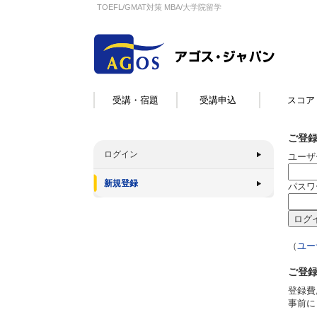
TOEFL/GMAT対策 MBA/大学院留学
受講・宿題
受講申込
スコア
ご登
ログイン
ユーザ
新規登録
パスワ
（
ユー
ご登
登録費
事前に