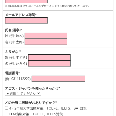
※@agos.co.jp からのメールが受信できるようご確認お願いいたします。
メールアドレス確認*
氏名(漢字)*
姓 (例: 鈴木)
名 (例: 太郎)
ふりがな *
姓 (例: すずき)
名 (例: たろう)
電話番号*
(例: 0311112222)
アゴス・ジャパンを知ったきっかけ*
どの分野に興味がおありですか？*
4・2年制大学出願対策、TOEFL、IELTS、SAT対策
LLM出願対策、TOEFL、IELTS対策