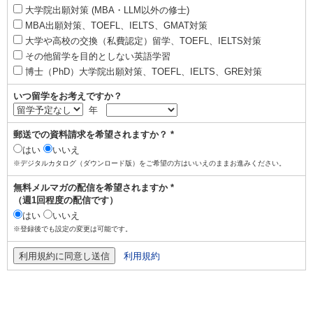
大学院出願対策 (MBA・LLM以外の修士)
MBA出願対策、TOEFL、IELTS、GMAT対策
大学や高校の交換（私費認定）留学、TOEFL、IELTS対策
その他留学を目的としない英語学習
博士（PhD）大学院出願対策、TOEFL、IELTS、GRE対策
いつ留学をお考えですか？
年
郵送での資料請求を希望されますか？ *
はい
いいえ
※デジタルカタログ（ダウンロード版）をご希望の方はいいえのままお進みください。
無料メルマガの配信を希望されますか *
（週1回程度の配信です）
はい
いいえ
※登録後でも設定の変更は可能です。
利用規約