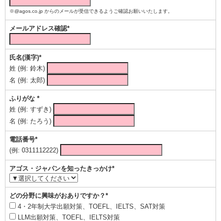
※@agos.co.jp からのメールが受信できるようご確認お願いいたします。
メールアドレス確認*
氏名(漢字)*
姓 (例: 鈴木)
名 (例: 太郎)
ふりがな *
姓 (例: すずき)
名 (例: たろう)
電話番号*
(例: 0311112222)
アゴス・ジャパンを知ったきっかけ*
どの分野に興味がおありですか？*
4・2年制大学出願対策、TOEFL、IELTS、SAT対策
LLM出願対策、TOEFL、IELTS対策