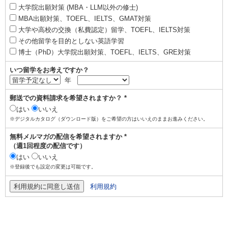
大学院出願対策 (MBA・LLM以外の修士)
MBA出願対策、TOEFL、IELTS、GMAT対策
大学や高校の交換（私費認定）留学、TOEFL、IELTS対策
その他留学を目的としない英語学習
博士（PhD）大学院出願対策、TOEFL、IELTS、GRE対策
いつ留学をお考えですか？
年
郵送での資料請求を希望されますか？ *
はい
いいえ
※デジタルカタログ（ダウンロード版）をご希望の方はいいえのままお進みください。
無料メルマガの配信を希望されますか *
（週1回程度の配信です）
はい
いいえ
※登録後でも設定の変更は可能です。
利用規約