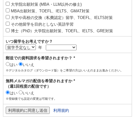
大学院出願対策 (MBA・LLM以外の修士)
MBA出願対策、TOEFL、IELTS、GMAT対策
大学や高校の交換（私費認定）留学、TOEFL、IELTS対策
その他留学を目的としない英語学習
博士（PhD）大学院出願対策、TOEFL、IELTS、GRE対策
いつ留学をお考えですか？
年
郵送での資料請求を希望されますか？ *
はい
いいえ
※デジタルカタログ（ダウンロード版）をご希望の方はいいえのままお進みください。
無料メルマガの配信を希望されますか *
（週1回程度の配信です）
はい
いいえ
※登録後でも設定の変更は可能です。
利用規約