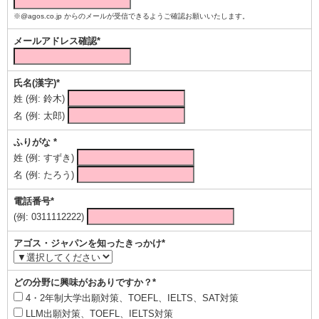
※@agos.co.jp からのメールが受信できるようご確認お願いいたします。
メールアドレス確認*
氏名(漢字)*
姓 (例: 鈴木)
名 (例: 太郎)
ふりがな *
姓 (例: すずき)
名 (例: たろう)
電話番号*
(例: 0311112222)
アゴス・ジャパンを知ったきっかけ*
どの分野に興味がおありですか？*
4・2年制大学出願対策、TOEFL、IELTS、SAT対策
LLM出願対策、TOEFL、IELTS対策