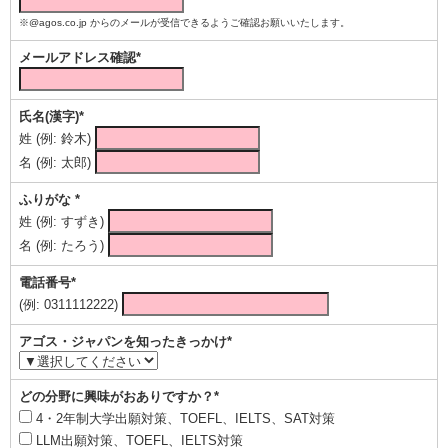
※@agos.co.jp からのメールが受信できるようご確認お願いいたします。
メールアドレス確認*
氏名(漢字)*
姓 (例: 鈴木)
名 (例: 太郎)
ふりがな *
姓 (例: すずき)
名 (例: たろう)
電話番号*
(例: 0311112222)
アゴス・ジャパンを知ったきっかけ*
どの分野に興味がおありですか？*
4・2年制大学出願対策、TOEFL、IELTS、SAT対策
LLM出願対策、TOEFL、IELTS対策