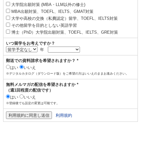
大学院出願対策 (MBA・LLM以外の修士)
MBA出願対策、TOEFL、IELTS、GMAT対策
大学や高校の交換（私費認定）留学、TOEFL、IELTS対策
その他留学を目的としない英語学習
博士（PhD）大学院出願対策、TOEFL、IELTS、GRE対策
いつ留学をお考えですか？
年
郵送での資料請求を希望されますか？ *
はい
いいえ
※デジタルカタログ（ダウンロード版）をご希望の方はいいえのままお進みください。
無料メルマガの配信を希望されますか *
（週1回程度の配信です）
はい
いいえ
※登録後でも設定の変更は可能です。
利用規約