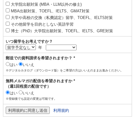
大学院出願対策 (MBA・LLM以外の修士)
MBA出願対策、TOEFL、IELTS、GMAT対策
大学や高校の交換（私費認定）留学、TOEFL、IELTS対策
その他留学を目的としない英語学習
博士（PhD）大学院出願対策、TOEFL、IELTS、GRE対策
いつ留学をお考えですか？
年
郵送での資料請求を希望されますか？ *
はい
いいえ
※デジタルカタログ（ダウンロード版）をご希望の方はいいえのままお進みください。
無料メルマガの配信を希望されますか *
（週1回程度の配信です）
はい
いいえ
※登録後でも設定の変更は可能です。
利用規約