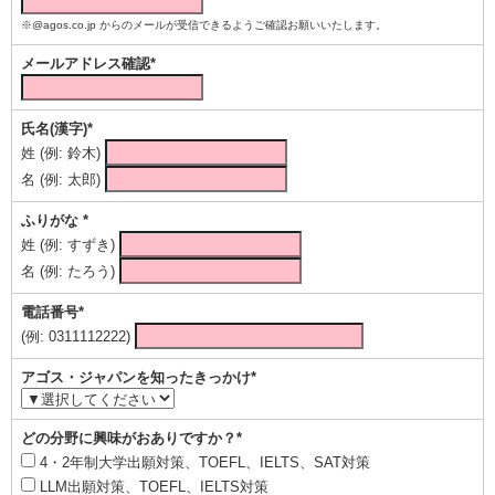
※@agos.co.jp からのメールが受信できるようご確認お願いいたします。
メールアドレス確認*
氏名(漢字)*
姓 (例: 鈴木)
名 (例: 太郎)
ふりがな *
姓 (例: すずき)
名 (例: たろう)
電話番号*
(例: 0311112222)
アゴス・ジャパンを知ったきっかけ*
どの分野に興味がおありですか？*
4・2年制大学出願対策、TOEFL、IELTS、SAT対策
LLM出願対策、TOEFL、IELTS対策