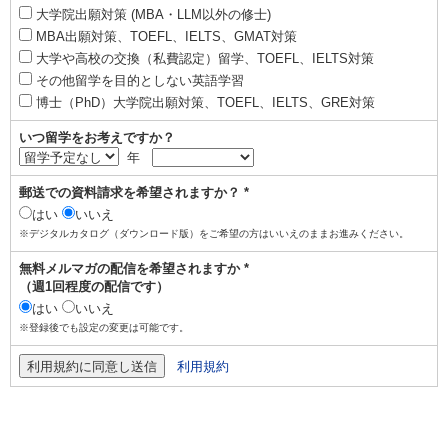
大学院出願対策 (MBA・LLM以外の修士)
MBA出願対策、TOEFL、IELTS、GMAT対策
大学や高校の交換（私費認定）留学、TOEFL、IELTS対策
その他留学を目的としない英語学習
博士（PhD）大学院出願対策、TOEFL、IELTS、GRE対策
いつ留学をお考えですか？
年
郵送での資料請求を希望されますか？ *
はい
いいえ
※デジタルカタログ（ダウンロード版）をご希望の方はいいえのままお進みください。
無料メルマガの配信を希望されますか *
（週1回程度の配信です）
はい
いいえ
※登録後でも設定の変更は可能です。
利用規約