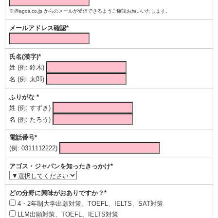
※@agos.co.jp からのメールが受信できるようご確認お願いいたします。
メールアドレス確認*
氏名(漢字)*
姓 (例: 鈴木)
名 (例: 太郎)
ふりがな *
姓 (例: すずき)
名 (例: たろう)
電話番号*
(例: 0311112222)
アゴス・ジャパンを知ったきっかけ*
どの分野に興味がおありですか？*
4・2年制大学出願対策、TOEFL、IELTS、SAT対策
LLM出願対策、TOEFL、IELTS対策