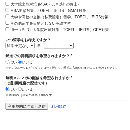
大学院出願対策 (MBA・LLM以外の修士)
MBA出願対策、TOEFL、IELTS、GMAT対策
大学や高校の交換（私費認定）留学、TOEFL、IELTS対策
その他留学を目的としない英語学習
博士（PhD）大学院出願対策、TOEFL、IELTS、GRE対策
いつ留学をお考えですか？
年
郵送での資料請求を希望されますか？ *
はい
いいえ
※デジタルカタログ（ダウンロード版）をご希望の方はいいえのままお進みください。
無料メルマガの配信を希望されますか *
（週1回程度の配信です）
はい
いいえ
※登録後でも設定の変更は可能です。
利用規約