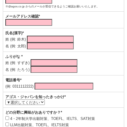
※@agos.co.jp からのメールが受信できるようご確認お願いいたします。
メールアドレス確認*
氏名(漢字)*
姓 (例: 鈴木)
名 (例: 太郎)
ふりがな *
姓 (例: すずき)
名 (例: たろう)
電話番号*
(例: 0311112222)
アゴス・ジャパンを知ったきっかけ*
どの分野に興味がおありですか？*
4・2年制大学出願対策、TOEFL、IELTS、SAT対策
LLM出願対策、TOEFL、IELTS対策