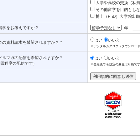
大学や高校の交換（私費認
その他留学を目的としな
博士（PhD）大学院出願対
留学をお考えですか？
年
はい
いいえ
での資料請求を希望されますか？ *
※デジタルカタログ（ダウンロー
メルマガの配信を希望されますか *
はい
いいえ
1回程度の配信です）
※登録後でも設定の変更は可能で