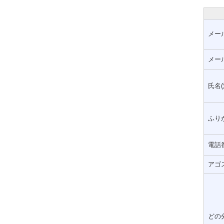
メー
メー
氏名(
ふりが
電話
アゴ
どの