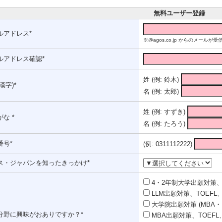
無料ユーザー登録
ルアドレス*
※@agos.co.jp からのメー
ルアドレス確認*
姓 (例: 鈴木)
漢字)*
名 (例: 太郎)
姓 (例: すずき)
な *
名 (例: たろう)
番号*
(例: 0311112222)
ス・ジャパンを知ったきっかけ*
4・2年制大学出願対策、T
LLM出願対策、TOEFL、
大学院出願対策 (MBA・
分野に興味がおありですか？*
MBA出願対策、TOEFL、