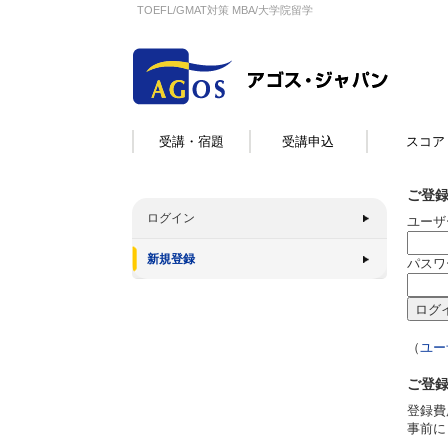
TOEFL/GMAT対策 MBA/大学院留学
受講・宿題
受講申込
スコア
ご登
ログイン
ユーザ
新規登録
パスワ
（
ユー
ご登
登録費
事前に