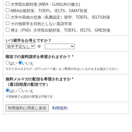
大学院出願対策 (MBA・LLM以外の修士)
MBA出願対策、TOEFL、IELTS、GMAT対策
大学や高校の交換（私費認定）留学、TOEFL、IELTS対策
その他留学を目的としない英語学習
博士（PhD）大学院出願対策、TOEFL、IELTS、GRE対策
いつ留学をお考えですか？
年
郵送での資料請求を希望されますか？ *
はい
いいえ
※デジタルカタログ（ダウンロード版）をご希望の方はいいえのままお進みください。
無料メルマガの配信を希望されますか *
（週1回程度の配信です）
はい
いいえ
※登録後でも設定の変更は可能です。
利用規約