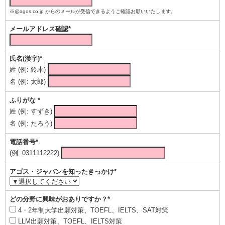
※@agos.co.jp からのメールが受信できるようご確認お願いいたします。
メールアドレス確認*
氏名(漢字)*
姓 (例: 鈴木)
名 (例: 太郎)
ふりがな *
姓 (例: すずき)
名 (例: たろう)
電話番号*
(例: 0311112222)
アゴス・ジャパンを知ったきっかけ*
どの分野に興味がおありですか？*
4・2年制大学出願対策、TOEFL、IELTS、SAT対策
LLM出願対策、TOEFL、IELTS対策