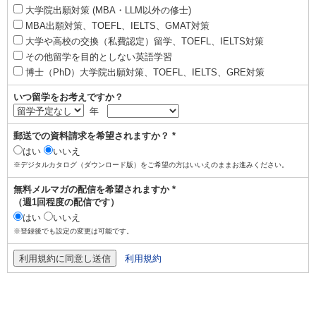
大学院出願対策 (MBA・LLM以外の修士)
MBA出願対策、TOEFL、IELTS、GMAT対策
大学や高校の交換（私費認定）留学、TOEFL、IELTS対策
その他留学を目的としない英語学習
博士（PhD）大学院出願対策、TOEFL、IELTS、GRE対策
いつ留学をお考えですか？
年
郵送での資料請求を希望されますか？ *
はい
いいえ
※デジタルカタログ（ダウンロード版）をご希望の方はいいえのままお進みください。
無料メルマガの配信を希望されますか *
（週1回程度の配信です）
はい
いいえ
※登録後でも設定の変更は可能です。
利用規約