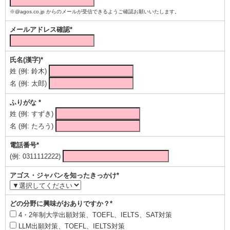
※@agos.co.jp からのメールが受信できるようご確認お願いいたします。
メールアドレス確認*
氏名(漢字)*
姓 (例: 鈴木)
名 (例: 太郎)
ふりがな *
姓 (例: すずき)
名 (例: たろう)
電話番号*
(例: 0311112222)
アゴス・ジャパンを知ったきっかけ*
どの分野に興味がおありですか？*
4・2年制大学出願対策、TOEFL、IELTS、SAT対策
LLM出願対策、TOEFL、IELTS対策