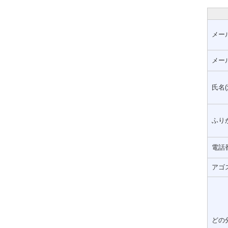
メー
メー
氏名(
ふりが
電話
アゴ
どの