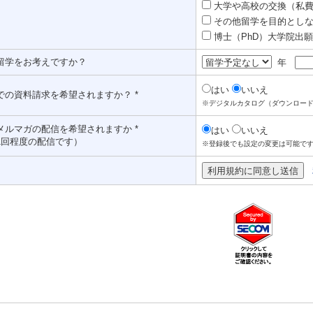
大学や高校の交換（私費認
その他留学を目的としな
博士（PhD）大学院出願対
留学をお考えですか？
年
はい
いいえ
での資料請求を希望されますか？ *
※デジタルカタログ（ダウンロー
メルマガの配信を希望されますか *
はい
いいえ
1回程度の配信です）
※登録後でも設定の変更は可能で