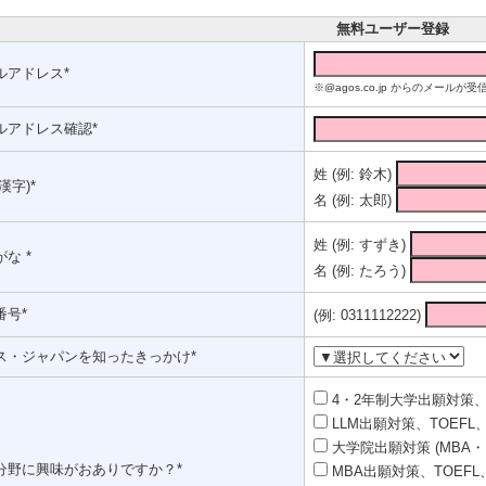
無料ユーザー登録
ルアドレス*
※@agos.co.jp からのメー
ルアドレス確認*
姓 (例: 鈴木)
漢字)*
名 (例: 太郎)
姓 (例: すずき)
な *
名 (例: たろう)
番号*
(例: 0311112222)
ス・ジャパンを知ったきっかけ*
4・2年制大学出願対策、T
LLM出願対策、TOEFL、
大学院出願対策 (MBA・
分野に興味がおありですか？*
MBA出願対策、TOEFL、