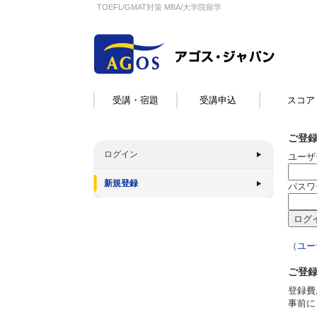
TOEFL/GMAT対策 MBA/大学院留学
受講・宿題
受講申込
スコア
ご登
ログイン
ユーザ
新規登録
パスワ
（
ユー
ご登
登録費
事前に