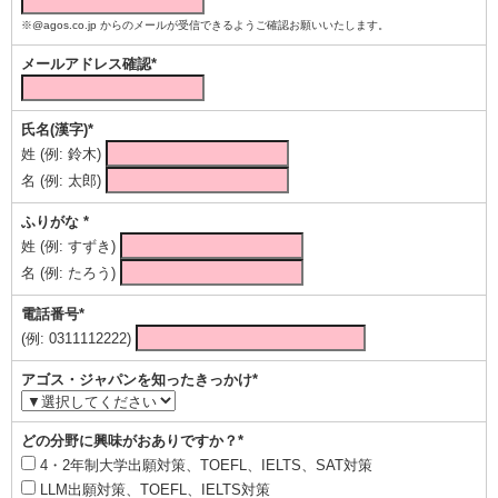
※@agos.co.jp からのメールが受信できるようご確認お願いいたします。
メールアドレス確認*
氏名(漢字)*
姓 (例: 鈴木)
名 (例: 太郎)
ふりがな *
姓 (例: すずき)
名 (例: たろう)
電話番号*
(例: 0311112222)
アゴス・ジャパンを知ったきっかけ*
どの分野に興味がおありですか？*
4・2年制大学出願対策、TOEFL、IELTS、SAT対策
LLM出願対策、TOEFL、IELTS対策