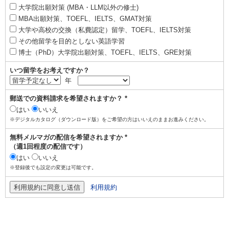
大学院出願対策 (MBA・LLM以外の修士)
MBA出願対策、TOEFL、IELTS、GMAT対策
大学や高校の交換（私費認定）留学、TOEFL、IELTS対策
その他留学を目的としない英語学習
博士（PhD）大学院出願対策、TOEFL、IELTS、GRE対策
いつ留学をお考えですか？
年
郵送での資料請求を希望されますか？ *
はい
いいえ
※デジタルカタログ（ダウンロード版）をご希望の方はいいえのままお進みください。
無料メルマガの配信を希望されますか *
（週1回程度の配信です）
はい
いいえ
※登録後でも設定の変更は可能です。
利用規約