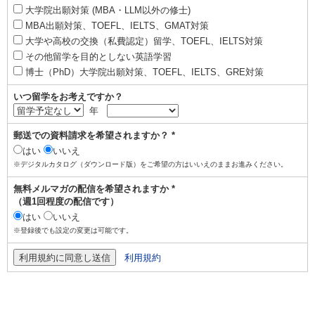
大学院出願対策 (MBA・LLM以外の修士)
MBA出願対策、TOEFL、IELTS、GMAT対策
大学や高校の交換（私費認定）留学、TOEFL、IELTS対策
その他留学を目的としない英語学習
博士（PhD）大学院出願対策、TOEFL、IELTS、GRE対策
いつ留学をお考えですか？
年
郵送での資料請求を希望されますか？ *
はい
いいえ
※デジタルカタログ（ダウンロード版）をご希望の方はいいえのままお進みください。
無料メルマガの配信を希望されますか *
（週1回程度の配信です）
はい
いいえ
※登録後でも設定の変更は可能です。
利用規約