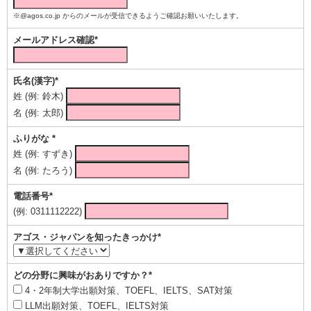
※@agos.co.jp からのメールが受信できるようご確認お願いいたします。
メールアドレス確認*
氏名(漢字)*
姓 (例: 鈴木)
名 (例: 太郎)
ふりがな *
姓 (例: すずき)
名 (例: たろう)
電話番号*
(例: 0311112222)
アゴス・ジャパンを知ったきっかけ*
どの分野に興味がおありですか？*
4・2年制大学出願対策、TOEFL、IELTS、SAT対策
LLM出願対策、TOEFL、IELTS対策