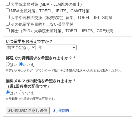
大学院出願対策 (MBA・LLM以外の修士)
MBA出願対策、TOEFL、IELTS、GMAT対策
大学や高校の交換（私費認定）留学、TOEFL、IELTS対策
その他留学を目的としない英語学習
博士（PhD）大学院出願対策、TOEFL、IELTS、GRE対策
いつ留学をお考えですか？
年
郵送での資料請求を希望されますか？ *
はい
いいえ
※デジタルカタログ（ダウンロード版）をご希望の方はいいえのままお進みください。
無料メルマガの配信を希望されますか *
（週1回程度の配信です）
はい
いいえ
※登録後でも設定の変更は可能です。
利用規約