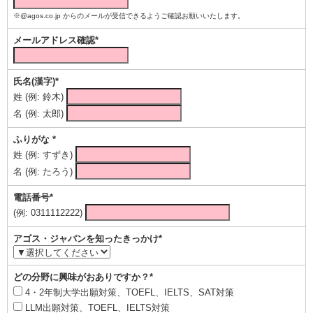
※@agos.co.jp からのメールが受信できるようご確認お願いいたします。
メールアドレス確認*
氏名(漢字)*
姓 (例: 鈴木)
名 (例: 太郎)
ふりがな *
姓 (例: すずき)
名 (例: たろう)
電話番号*
(例: 0311112222)
アゴス・ジャパンを知ったきっかけ*
どの分野に興味がおありですか？*
4・2年制大学出願対策、TOEFL、IELTS、SAT対策
LLM出願対策、TOEFL、IELTS対策