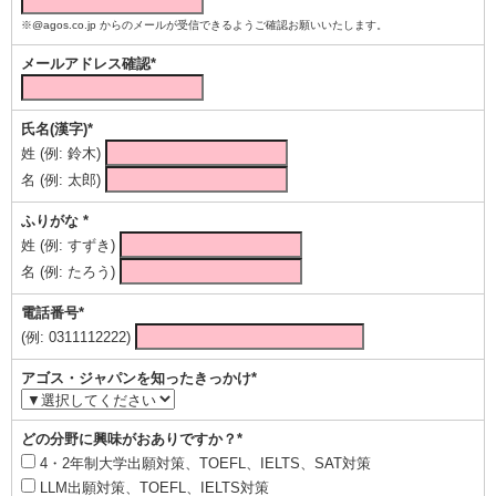
※@agos.co.jp からのメールが受信できるようご確認お願いいたします。
メールアドレス確認*
氏名(漢字)*
姓 (例: 鈴木)
名 (例: 太郎)
ふりがな *
姓 (例: すずき)
名 (例: たろう)
電話番号*
(例: 0311112222)
アゴス・ジャパンを知ったきっかけ*
どの分野に興味がおありですか？*
4・2年制大学出願対策、TOEFL、IELTS、SAT対策
LLM出願対策、TOEFL、IELTS対策