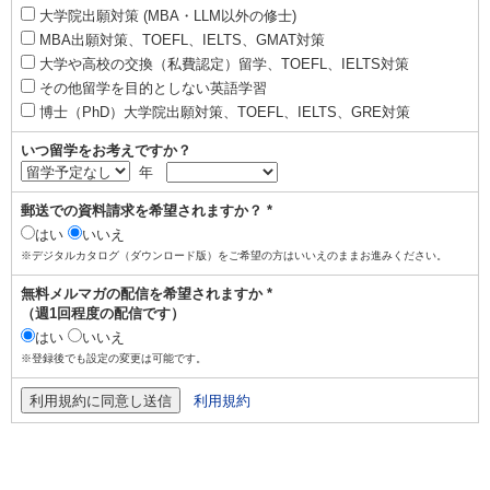
大学院出願対策 (MBA・LLM以外の修士)
MBA出願対策、TOEFL、IELTS、GMAT対策
大学や高校の交換（私費認定）留学、TOEFL、IELTS対策
その他留学を目的としない英語学習
博士（PhD）大学院出願対策、TOEFL、IELTS、GRE対策
いつ留学をお考えですか？
年
郵送での資料請求を希望されますか？ *
はい
いいえ
※デジタルカタログ（ダウンロード版）をご希望の方はいいえのままお進みください。
無料メルマガの配信を希望されますか *
（週1回程度の配信です）
はい
いいえ
※登録後でも設定の変更は可能です。
利用規約