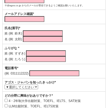
※@agos.co.jp からのメールが受信できるようご確認お願いいたします。
メールアドレス確認*
氏名(漢字)*
姓 (例: 鈴木)
名 (例: 太郎)
ふりがな *
姓 (例: すずき)
名 (例: たろう)
電話番号*
(例: 0311112222)
アゴス・ジャパンを知ったきっかけ*
どの分野に興味がおありですか？*
4・2年制大学出願対策、TOEFL、IELTS、SAT対策
LLM出願対策、TOEFL、IELTS対策