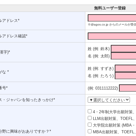
無料ユーザー登録
ルアドレス*
※@agos.co.jp からのメー
ルアドレス確認*
姓 (例: 鈴木)
漢字)*
名 (例: 太郎)
姓 (例: すずき)
な *
名 (例: たろう)
番号*
(例: 0311112222)
ス・ジャパンを知ったきっかけ*
4・2年制大学出願対策、T
LLM出願対策、TOEFL、
大学院出願対策 (MBA・
分野に興味がおありですか？*
MBA出願対策、TOEFL、