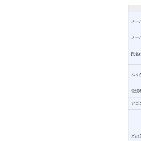
メー
メー
氏名(
ふりが
電話
アゴ
どの