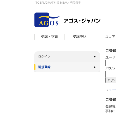
TOEFL/GMAT対策 MBA/大学院留学
受講・宿題
受講申込
スコア
ご登
ログイン
ユーザ
新規登録
パスワ
（
ユー
ご登
登録費
事前に