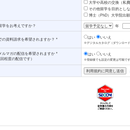
大学や高校の交換（私費認
その他留学を目的としな
博士（PhD）大学院出願対
留学をお考えですか？
年
はい
いいえ
での資料請求を希望されますか？ *
※デジタルカタログ（ダウンロー
メルマガの配信を希望されますか *
はい
いいえ
1回程度の配信です）
※登録後でも設定の変更は可能で