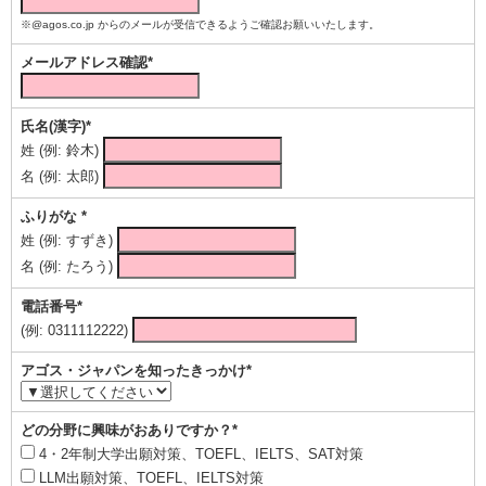
※@agos.co.jp からのメールが受信できるようご確認お願いいたします。
メールアドレス確認*
氏名(漢字)*
姓 (例: 鈴木)
名 (例: 太郎)
ふりがな *
姓 (例: すずき)
名 (例: たろう)
電話番号*
(例: 0311112222)
アゴス・ジャパンを知ったきっかけ*
どの分野に興味がおありですか？*
4・2年制大学出願対策、TOEFL、IELTS、SAT対策
LLM出願対策、TOEFL、IELTS対策