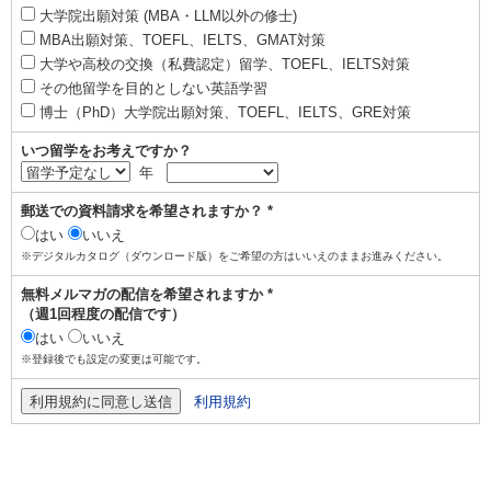
大学院出願対策 (MBA・LLM以外の修士)
MBA出願対策、TOEFL、IELTS、GMAT対策
大学や高校の交換（私費認定）留学、TOEFL、IELTS対策
その他留学を目的としない英語学習
博士（PhD）大学院出願対策、TOEFL、IELTS、GRE対策
いつ留学をお考えですか？
年
郵送での資料請求を希望されますか？ *
はい
いいえ
※デジタルカタログ（ダウンロード版）をご希望の方はいいえのままお進みください。
無料メルマガの配信を希望されますか *
（週1回程度の配信です）
はい
いいえ
※登録後でも設定の変更は可能です。
利用規約