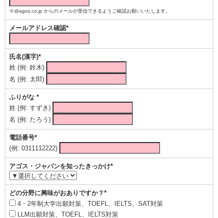
※@agos.co.jp からのメールが受信できるようご確認お願いいたします。
メールアドレス確認*
氏名(漢字)*
姓 (例: 鈴木)
名 (例: 太郎)
ふりがな *
姓 (例: すずき)
名 (例: たろう)
電話番号*
(例: 0311112222)
アゴス・ジャパンを知ったきっかけ*
どの分野に興味がおありですか？*
4・2年制大学出願対策、TOEFL、IELTS、SAT対策
LLM出願対策、TOEFL、IELTS対策