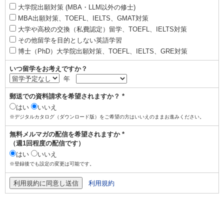
大学院出願対策 (MBA・LLM以外の修士)
MBA出願対策、TOEFL、IELTS、GMAT対策
大学や高校の交換（私費認定）留学、TOEFL、IELTS対策
その他留学を目的としない英語学習
博士（PhD）大学院出願対策、TOEFL、IELTS、GRE対策
いつ留学をお考えですか？
年
郵送での資料請求を希望されますか？ *
はい
いいえ
※デジタルカタログ（ダウンロード版）をご希望の方はいいえのままお進みください。
無料メルマガの配信を希望されますか *
（週1回程度の配信です）
はい
いいえ
※登録後でも設定の変更は可能です。
利用規約